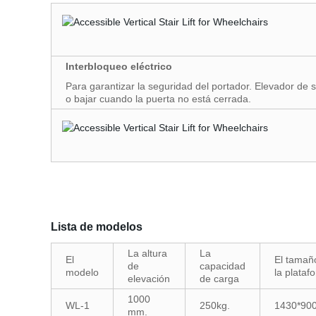
Interbloqueo eléctrico
Para garantizar la seguridad del portador. Elevador de s
o bajar cuando la puerta no está cerrada.
Lista de modelos
La altura
La
El
El tamañ
de
capacidad
modelo
la plataf
elevación
de carga
1000
WL-1
250kg.
1430*9
mm.