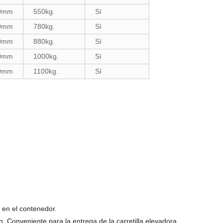
00mm
550kg.
Sí
00mm
780kg.
Sí
00mm
880kg.
Sí
00mm
1000kg.
Sí
00mm
1100kg.
Sí
 en el contenedor.
n. Conveniente para la entrega de la carretilla elevadora.