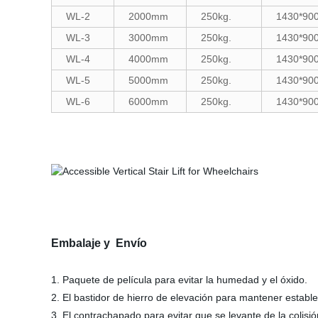
WL-2
2000mm
250kg.
1430*9
WL-3
3000mm
250kg.
1430*9
WL-4
4000mm
250kg.
1430*9
WL-5
5000mm
250kg.
1430*9
WL-6
6000mm
250kg.
1430*9
Embalaje y Envío
1. Paquete de película para evitar la humedad y el óxido.
2. El bastidor de hierro de elevación para mantener estable
3. El contrachapado para evitar que se levante de la colisió