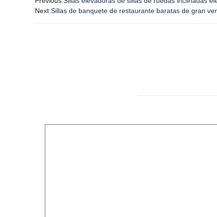
Previous:
Sillas elevadoras de sillas de ruedas inclinadas 
Next:
Sillas de banquete de restaurante baratas de gran ven