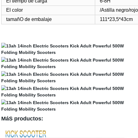
El tiempo de carga
6-8H
El color
/Astilla negro/ro
tamañO de embalaje
111*23,5*43cm
MáS productos: