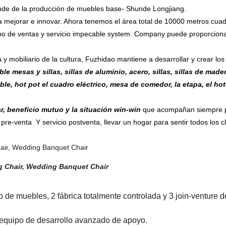
nde de la producción de muebles base- Shunde Longjiang.
orar e innovar. Ahora tenemos el área total de 10000 metros cuadrad
de ventas y servicio impecable system. Company puede proporcionar la
obiliario de la cultura, Fuzhidao mantiene a desarrollar y crear los
e mesas y sillas, sillas de aluminio, acero, sillas, sillas de mader
able, hot pot el cuadro eléctrico, mesa de comedor, la etapa, el hot
r, beneficio mutuo y la situación win-win
que acompañan siempre po
 pre-venta Y servicio postventa, llevar un hogar para sentir todos los cl
e muebles, 2 fábrica totalmente controlada y 3 join-venture de
equipo de desarrollo avanzado de apoyo.