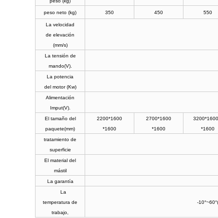
peso (kg)
peso neto (kg)
350
450
550
La velocidad
de elevación
(mm/s)
La tensión de
mando(V).
La potencia
del motor (Kw)
Alimentación
Imput(V).
El tamaño del
2200*1600
2700*1600
3200*16
paquete(mm)
*1600
*1600
*1600
tratamiento de
superficie
El material del
mástil
La garantía
La
temperatura de
-10°~60°( 
trabajo,