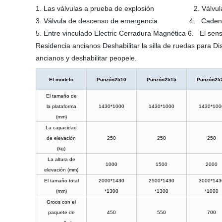
1. Las válvulas a prueba de explosión 2. Válvula
3. Válvula de descenso de emergencia 4. Cadenas d
5. Entre vinculado Electric Cerradura Magnética 6. El sen
Residencia ancianos Deshabilitar la silla de ruedas para D
ancianos y deshabilitar peopele.
El modelo
Punzón2510
Punzón2515
Punzón25
El tamaño de
la plataforma
1430*1000
1430*1000
1430*100
(mm)
La capacidad
de elevación
250
250
250
(kg)
La altura de
1000
1500
2000
elevación (mm)
El tamaño total
2000*1430
2500*1430
3000*143
(mm)
*1300
*1300
*1000
Groos con el
paquete de
450
550
700