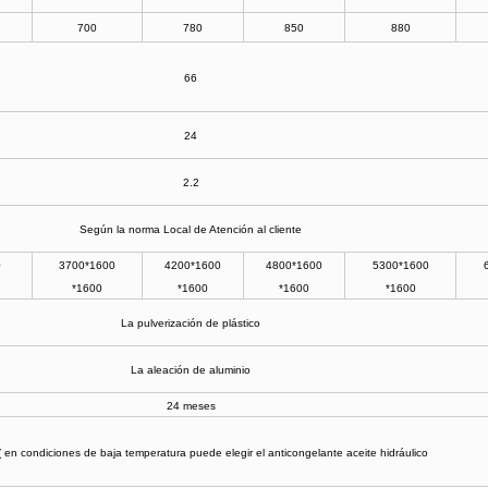
700
780
850
880
66
24
2.2
Según la norma Local de Atención al cliente
00
3700*1600
4200*1600
4800*1600
5300*1600
*1600
*1600
*1600
*1600
La pulverización de plástico
La aleación de aluminio
24 meses
en condiciones de baja temperatura puede elegir el anticongelante aceite hidráulico