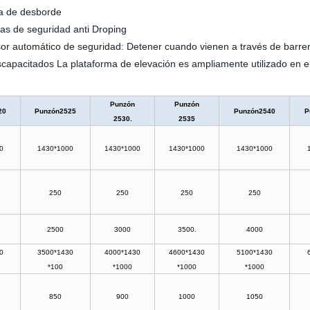
 de desborde
e seguridad anti Droping
sor automático de seguridad: Detener cuando vienen a través de barre
iscapacitados La plataforma de elevación es ampliamente utilizado en el
Punzón
Punzón
20
Punzón2525
Punzón2540
P
2530.
2535
0
1430*1000
1430*1000
1430*1000
1430*1000
250
250
250
250
2500
3000
3500.
4000
0
3500*1430
4000*1430
4600*1430
5100*1430
*100
*1000
*1000
*1000
850
900
1000
1050