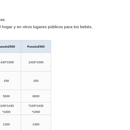
ras.
 hogar y en otros lugares públicos para los bebés,
unzón2550
Punzón2560
1430*1000
1430*1000
250
250
5000
6000
6100*1430
7100*1430
*1000
*1000
1200
1300