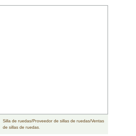
Silla de ruedas/Proveedor de sillas de ruedas/Ventas
Las m
de sillas de ruedas.
de cue