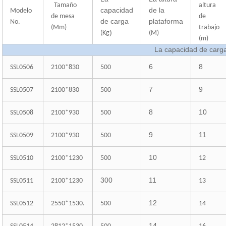
Tamaño
altura
capacidad
de la
Modelo
de mesa
de
de carga
plataforma
No.
(Mm)
trabajo
)
(Kg
(M)
(m)
La capacidad de carg
6
8
SSL0506
2100*830
500
7
9
SSL0507
2100*830
500
8
10
SSL0508
2100*930
500
9
11
SSL0509
2100*930
500
10
SSL0510
2100*1230
500
12
300
11
SSL0511
2100*1230
13
12
SSL0512
2550*1530.
500
14
14