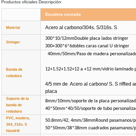
Productos oficiales Descripción:
Escalera curvada
Acero al carbono/304s. S/316s. S
Material
300*10/12mmDouble placa lados stringer
Stringer
300+300*6*6dobles caras canal U stringer
40mm/50mm/Paso de madera p
12+1.52
+1.52+12 a +12 mm/vidrio lamina
Banda de
rodadura
4/5 mm de Acero al carbono/ S. S riffled a
placa
Soporte de la
8mm/10mm/soporte de la placa perso
banda de
40*50mm*40/50/soporte de tubo personaliza
rodadura
PVC, madera,
50.8mm/42, 4mm/38mmRound pasamanos/pe
304, 316s. S
50*50mm/38*38mm cuadrados pasamanos/pe
Handrill