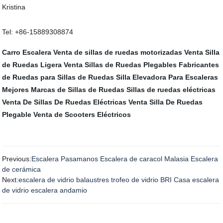
Kristina
Tel: +86-15889308874
Carro Escalera
Venta de sillas de ruedas motorizadas
Venta Silla
de Ruedas Ligera
Venta Sillas de Ruedas Plegables
Fabricantes
de Ruedas para Sillas de Ruedas
Silla Elevadora Para Escaleras
Mejores Marcas de Sillas de Ruedas
Sillas de ruedas eléctricas
Venta De Sillas De Ruedas Eléctricas
Venta Silla De Ruedas
Plegable
Venta de Scooters Eléctricos
Previous:
Escalera Pasamanos Escalera de caracol Malasia Escalera
de cerámica
Next:
escalera de vidrio balaustres trofeo de vidrio BRI Casa escalera
de vidrio escalera andamio