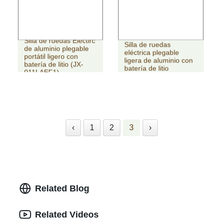
Silla de ruedas Electirc
Silla de ruedas
de aluminio plegable
eléctrica plegable
portátil ligero con
ligera de aluminio con
batería de litio (JX-
batería de litio
011LAEF1)
‹
1
2
3
›
Related Blog
Related Videos