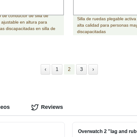
o de conductor de silla de
Silla de ruedas plegable activa
 ajustable en altura para
alta calidad para personas ma
as discapacitadas en silla de
discapacitadas
s
‹
1
2
3
›
deos
Reviews
Overwatch 2 "lag and rub