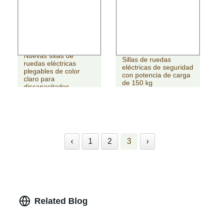
Nuevas sillas de
Sillas de ruedas
ruedas eléctricas
eléctricas de seguridad
plegables de color
con potencia de carga
claro para
de 150 kg
discapacitados
‹
1
2
3
›
Related Blog