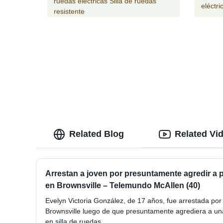
ruedas eléctricas Silla de ruedas
eléctr
resistente
Related Blog
Related Vi
Arrestan a joven por presuntamente agredir a p
en Brownsville – Telemundo McAllen (40)
Evelyn Victoria González, de 17 años, fue arrestada por 
Brownsville luego de que presuntamente agrediera a u
en silla de ruedas.