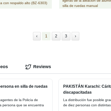
ligeras de la aleación de alumi
ica con respaldo alto (BZ-6303)
silla de ruedas manual
‹
1
2
3
›
deos
Reviews
ersona en silla de ruedas
PAKISTÁN Karachi: Cárita
discapacitadas
agentes de la Policía de
La distribución fue posible gr
na persona que se encuentra
de diez personas con distinta