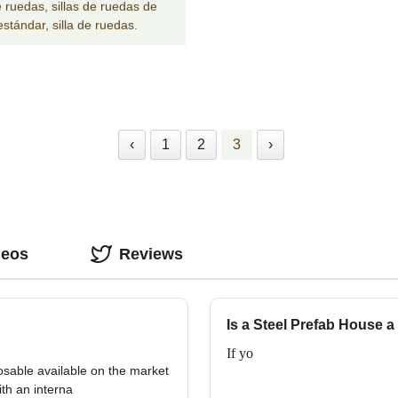
e ruedas, sillas de ruedas de
stándar, silla de ruedas.
‹
1
2
3
›
deos
Reviews
Is a Steel Prefab House 
If yo
osable available on the market
th an interna