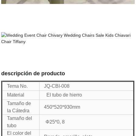
descripción de producto
Tema No.
JQ-CBI-008
Material
El tubo de hierro
Tamaño de
450*520*930mm
la Cátedra
Tamaño del
Φ25*0, 8
tubo
El color del