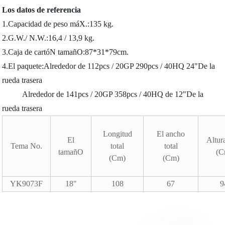
Los datos de referencia
1.Capacidad de peso máX.:135 kg.
2.G.W./ N.W.:16,4 / 13,9 kg.
3.Caja de cartóN tamañO:87*31*79cm.
4.El paquete:Alrededor de 112pcs / 20GP 290pcs / 40HQ 24"De la
rueda trasera
Alrededor de 141pcs / 20GP 358pcs / 40HQ de 12"De la
rueda trasera
Longitud
El ancho
El
Altura
Tema No.
total
total
tamañO
(C
(Cm)
(Cm)
YK9073F
18"
108
67
9