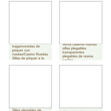
Silla con
Venta caliente nuevas
tragamonedas de
sillas plegables
póquer con
transparentes
ruedas/Casino Ruedas
plegables de resina
Sillas de póquer a la
acrílica
venta
Sillas plegables de