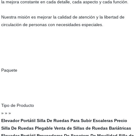
la mejora constante en cada detalle, cada aspecto y cada función.
Nuestra misión es mejorar la calidad de atención y la libertad de
circulación de personas con necesidades especiales.
Paquete
Tipo de Producto
» » »
Elevador Portátil
Silla De Ruedas Para Subir Escaleras
Precio
Silla De Ruedas Plegable
Venta de Sillas de Ruedas Bariátricas
Elevador Portátil
Proveedores De Scooters De Movilidad
Silla de