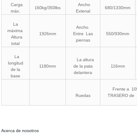
Carga
Ancho
160kg/350lbs
680/1330mm
máx.
Extenal
La
Ancho
máxima
1926mm
Entre Las
550/930mm
Altura
piernas
total
La
La altura
longitud
1180mm
de la pata
116mm
de la
delantera
base
Frente a 1
Ruedas
TRASERO de 
Acerca de nosotros