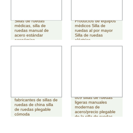
Sillas de ruedas
Productos de equipos
médicas, silla de
médicos Silla de
ruedas manual de
ruedas al por mayor
acero estándar
Silla de ruedas
económica
eléctrica
809 sillas de ruedas
fabricantes de sillas de
ligeras manuales
ruedas de china silla
modernas de
de ruedas plegable
acero/precio plegable
cómoda
de la silla de ruedas