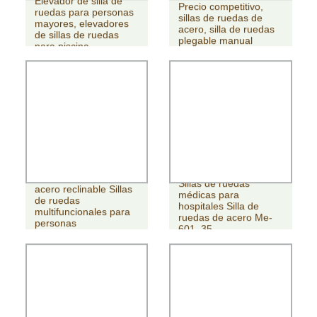
Elevador de silla de
Precio competitivo,
ruedas para personas
sillas de ruedas de
mayores, elevadores
acero, silla de ruedas
de sillas de ruedas
plegable manual
para piscina
Silla de ruedas de
Sillas de ruedas
acero reclinable Sillas
médicas para
de ruedas
hospitales Silla de
multifuncionales para
ruedas de acero Me-
personas
601_35
discapacitadas