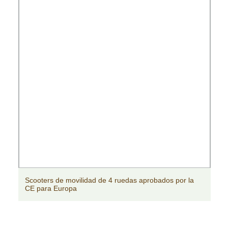
Baterías de gel de alta eficiencia SGS 12V 250ah para
scooters de movilidad