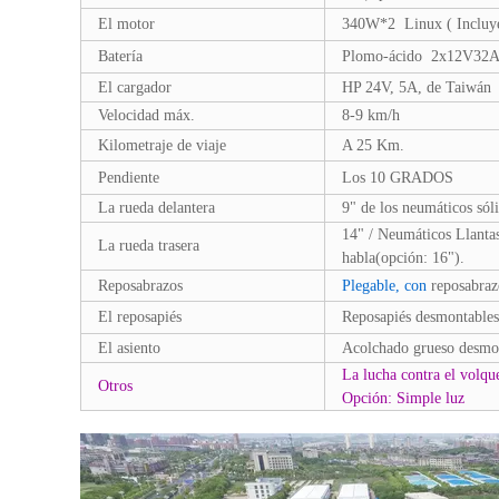
El motor
340W*2 Linux ( Incluyen
Batería
Plomo-ácido 2x12V32A
El cargador
HP 24V, 5A, de Taiwán
Velocidad máx.
8-9 km/h
Kilometraje de viaje
A 25 Km.
Pendiente
Los 10 GRADOS
La rueda delantera
9" de los neumáticos sól
14" / Neumáticos Llantas
La rueda trasera
habla(opción: 16").
Reposabrazos
Plegable, con
reposabrazo
El reposapiés
Reposapiés desmontables 
El asiento
Acolchado grueso desmo
La lucha contra el vol
Otros
Opción: Simple luz