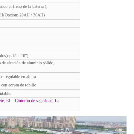
do el freno de la batería ).
H(Opción: 20AH / 36AH)
idos(opción: 10").
 de aleación de aluminio sólido,
s regulable en altura
con correa de tobillo
ntable.
quete; El Cinturón de seguridad; La