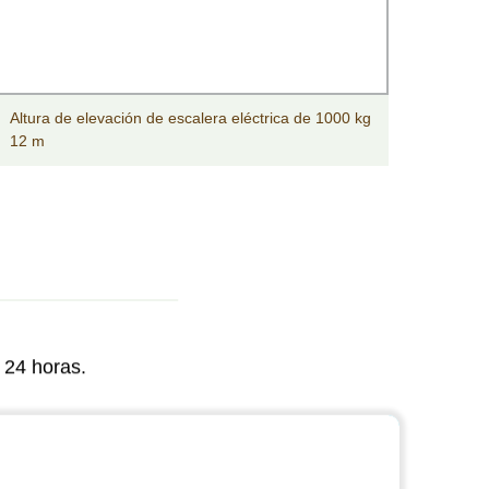
Altura de elevación de escalera eléctrica de 1000 kg
Precio
12 m
alumi
 24 horas.