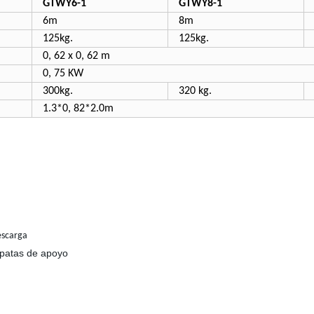
GTWY6-1
GTWY8-1
6m
8m
125kg.
125kg.
0, 62 x 0, 62 m
0, 75 KW
300kg.
320 kg.
1.3*0, 82*2.0m
scarga
patas de apoyo