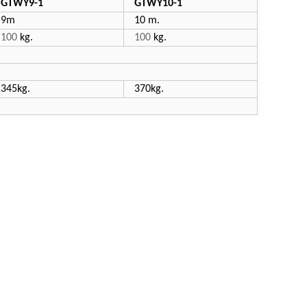
GTWY9-1
GTWY10-1
9m
10 m.
100
kg.
100
kg.
345kg.
370kg.