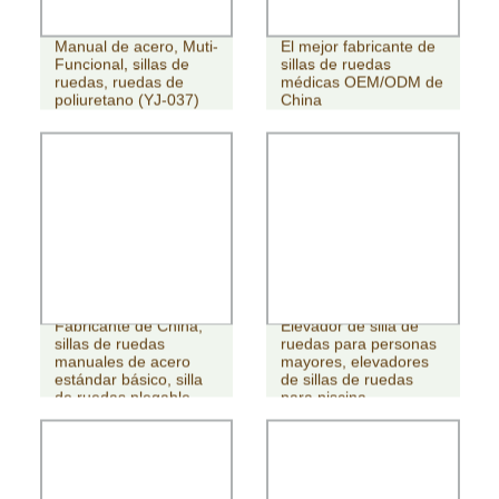
Manual de acero, Muti-
El mejor fabricante de
Funcional, sillas de
sillas de ruedas
ruedas, ruedas de
médicas OEM/ODM de
poliuretano (YJ-037)
China
Fabricante de China,
Elevador de silla de
sillas de ruedas
ruedas para personas
manuales de acero
mayores, elevadores
estándar básico, silla
de sillas de ruedas
de ruedas plegable
para piscina