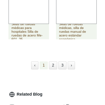
Sillas de ruedas
Sillas de ruedas
médicas para
médicas, silla de
hospitales Silla de
ruedas manual de
ruedas de acero Me-
acero estándar
601_35
económica
‹
1
2
3
›
Related Blog