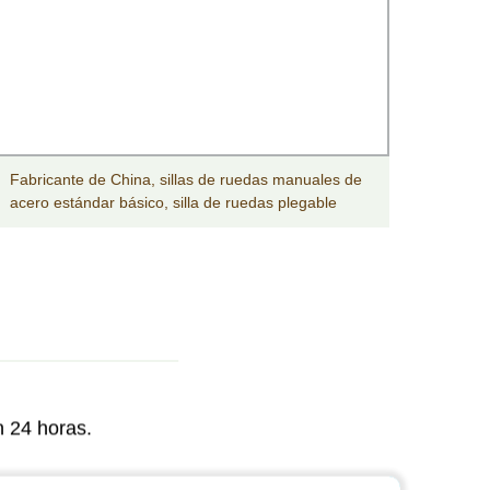
Fabricante de China, sillas de ruedas manuales de
250kg 
acero estándar básico, silla de ruedas plegable
ruedas
n 24 horas.