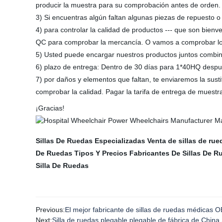
producir la muestra para su comprobación antes de orden.
3) Si encuentras algún faltan algunas piezas de repuesto
4) para controlar la calidad de productos --- que son bien
QC para comprobar la mercancía. O vamos a comprobar los
5) Usted puede encargar nuestros productos juntos combina
6) plazo de entrega: Dentro de 30 días para 1*40HQ despué
7) por daños y elementos que faltan, te enviaremos la sust
comprobar la calidad. Pagar la tarifa de entrega de muest
¡Gracias!
Sillas De Ruedas Especializadas
Venta de sillas de rue
De Ruedas Tipos Y Precios
Fabricantes De Sillas De R
Silla De Ruedas
Previous:
El mejor fabricante de sillas de ruedas médica
Next:
Silla de ruedas plegable plegable de fábrica de China 