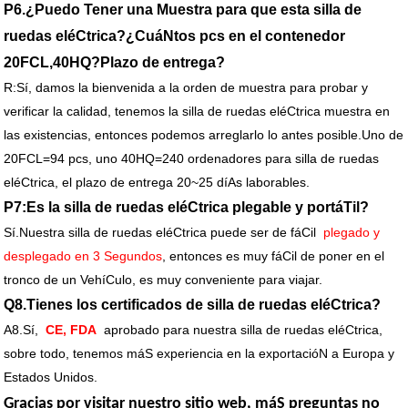
P6.¿Puedo Tener una Muestra para que esta silla de
ruedas eléCtrica?¿CuáNtos pcs en el contenedor
20FCL,40HQ?Plazo de entrega?
R:Sí, damos la bienvenida a la orden de muestra para probar y
verificar la calidad, tenemos la silla de ruedas eléCtrica muestra en
las existencias, entonces podemos arreglarlo lo antes posible.Uno de
20FCL=94 pcs, uno 40HQ=240 ordenadores para silla de ruedas
eléCtrica, el plazo de entrega 20~25 díAs laborables.
P7:Es la silla de ruedas eléCtrica plegable y portáTil?
Sí.Nuestra silla de ruedas eléCtrica puede ser de fáCil
plegado y
desplegado en 3 Segundos
, entonces es muy fáCil de poner en el
tronco de un VehíCulo, es muy conveniente para viajar.
Q8.Tienes los certificados de silla de ruedas eléCtrica?
A8.Sí,
CE, FDA
aprobado para nuestra silla de ruedas eléCtrica,
sobre todo, tenemos máS experiencia en la exportacióN a Europa y
Estados Unidos.
Gracias por visitar nuestro sitio web, máS preguntas no