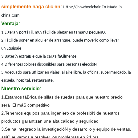
simplemente haga clic en:
Https://jbhwheelchair.En.Made-in-
china.Com
Ventaja:
1.Ligera y portáTil, muy fáCil de plegar en tamañO pequeñO,
2.FáCil de poner en alquiler de arranque, puede moverlo como llevar
un Equipaje
3.BateríA extraíBle que la carga fáCilmente,
4.Diferentes colores disponibles para personas eleccióN
5.Adecuado para utilizar en viajes, al aire libre, la oficina, supermercado, la
escuela, hospital, restaurante.
Nuestro servicio:
1.Estamos fáBrica de sillas de ruedas para que nuestro precio
será El máS competitivo
2.Tenemos equipos para ingeniero de profesióN de nuestros
productos garantizan una alta calidad y seguridad
3.Se ha integrado la investigacióN y desarrollo y equipo de ventas,
asíQue vamos a resolver los problemas en 24 hrs.