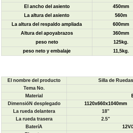
El ancho del asiento
450mm
La altura del asiento
560m
La altura del respaldo ampliada
600mm
Altura del apoyabrazos
360mm
peso neto
125kg.
peso neto y embalaje
11,5kg.
El nombre del producto
Silla de Rueda
Tema No.
Material
DimensióN desplegado
1120x660x1040mm
La rueda delantera
18"
La rueda trasera
2.5"
BateríA
12V/