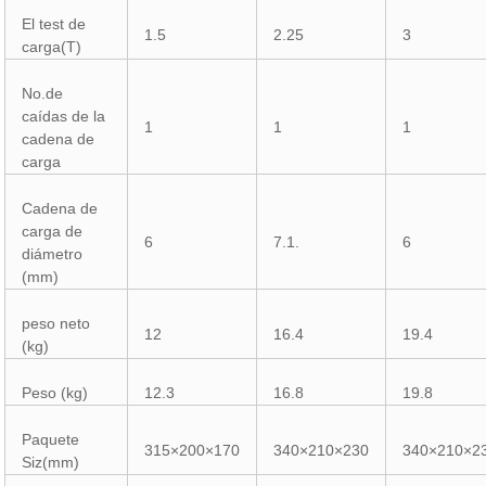
El test de
1.5
2.25
3
carga(T)
No.de
caídas de la
1
1
1
cadena de
carga
Cadena de
carga de
6
7.1.
6
diámetro
(mm)
peso neto
12
16.4
19.4
(kg)
Peso (kg)
12.3
16.8
19.8
Paquete
315×200×170
340×210×230
340×210×2
Siz(mm)